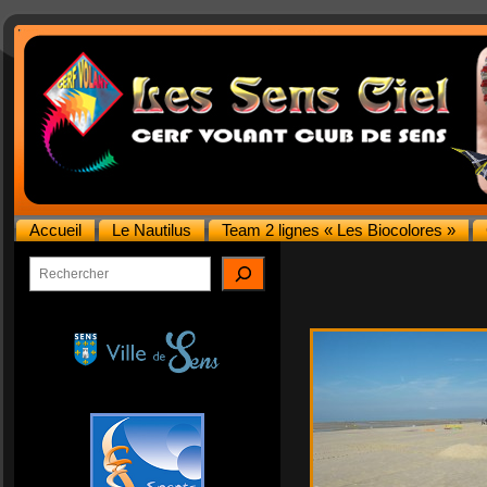
Accueil
Le Nautilus
Team 2 lignes « Les Biocolores »
Rechercher