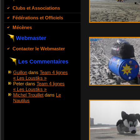
Clubs et Associations
Fédérations et Officiels
Mécènes
Webmaster
Contacter le Webmaster
Les Commentaires
Guillon
dans
Team 4 lignes
« Les Loustiks »
Peter
dans
Team 4 lignes
« Les Loustiks »
Michel Trouillet
dans
Le
Nautilus