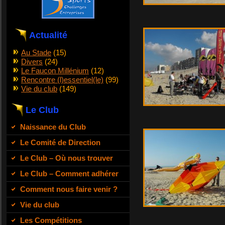
Actualité
Au Stade
(15)
Divers
(24)
Le Faucon Millénium
(12)
Rencontre (l)essentiel(le)
(99)
Vie du club
(149)
Le Club
Naissance du Club
Le Comité de Direction
Le Club – Où nous trouver
Le Club – Comment adhérer
Comment nous faire venir ?
Vie du club
Les Compétitions