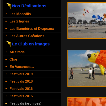
Nos Réalisations
Les Monofils
Les 2 lignes
Les Bannières et Drapeaux
Les Autres Créations…
Le Club en images
Au Stade
Char
En Vacances…
Festivals 2019
Festivals 2018
Festivals 2016
Festivals 2015
Festivals (archives)