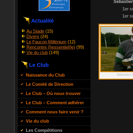
Sébastien
1er s
1er s
Actualité
Au Stade
(15)
Divers
(24)
Le Faucon Millénium
(12)
Rencontre (l)essentiel(le)
(99)
Vie du club
(149)
Le Club
Naissance du Club
Sébastien 
Le Comité de Direction
Le Club – Où nous trouver
Le Club – Comment adhérer
Comment nous faire venir ?
Vie du club
Les Compétitions