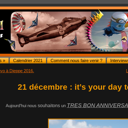
s »
Calendrier 2021
Comment nous faire venir ?
Interview
vo à Dieppe 2016.
L
21 décembre : it’s your day 
TRES BON ANNIVERSA
Aujourd’hui nous
souhaitons
un