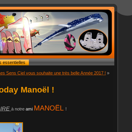
s essentielles
es Sens Ciel vous souhaite une très belle Année 2017 !
»
today Manoël !
MANOËL
IRE
à notre
ami
!