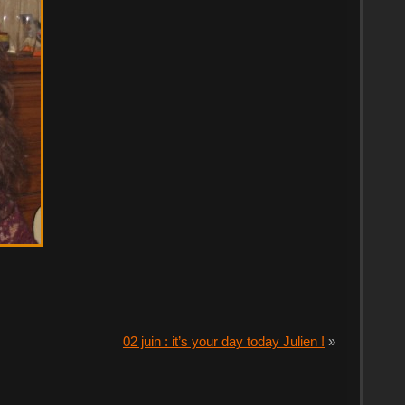
02 juin : it’s your day today Julien !
»