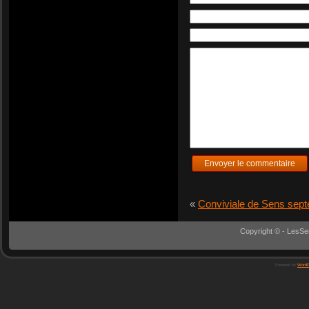
«
Conviviale de Sens sep
Copyright © - LesSe
Powered by
WordP