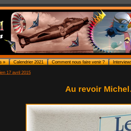
s »
Calendrier 2021
Comment nous faire venir ?
Interview
ien 17 avril 2015
Au revoir Miche