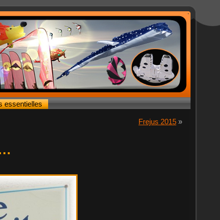
s essentielles
Frejus 2015
»
l…