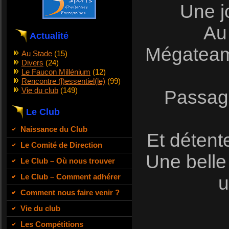
Une j
Au
Actualité
Mégateam 
Au Stade
(15)
Divers
(24)
Le Faucon Millénium
(12)
Rencontre (l)essentiel(le)
(99)
Vie du club
(149)
Passage
Le Club
Naissance du Club
Et détent
Le Comité de Direction
Une belle
Le Club – Où nous trouver
Le Club – Comment adhérer
u
Comment nous faire venir ?
Vie du club
Les Compétitions