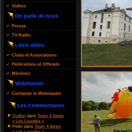
Vidéos
On parle de nous
Presse
TV-Radio
Liens utiles
Clubs et Associations
Fédérations et Officiels
Mécènes
Webmaster
Contacter le Webmaster
Les Commentaires
Guillon
dans
Team 4 lignes
« Les Loustiks »
Peter
dans
Team 4 lignes
« Les Loustiks »