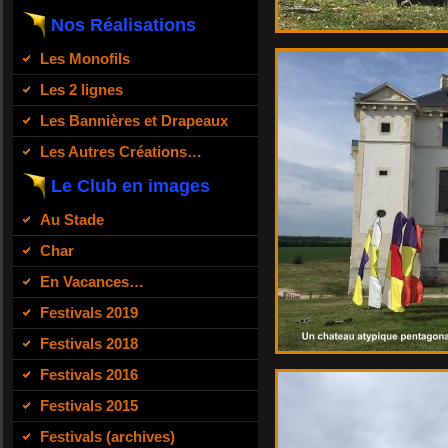
Nos Réalisations
Les Monofils
Les 2 lignes
Les Bannières et Drapeaux
Les Autres Créations…
Le Club en images
Au Stade
Char
En Vacances…
Festivals 2019
Festivals 2018
Festivals 2016
Festivals 2015
Festivals (archives)