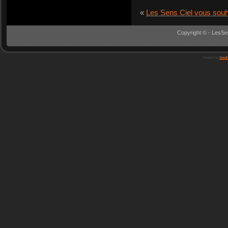
«
Les Sens Ciel vous souha
Copyright © - LesSe
Powered by
WordP