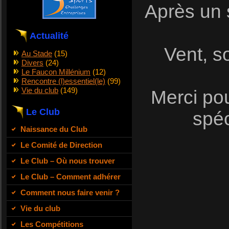
Après un 
Actualité
Vent, so
Au Stade
(15)
Divers
(24)
Le Faucon Millénium
(12)
Rencontre (l)essentiel(le)
(99)
Vie du club
(149)
Merci pou
Le Club
spéc
Naissance du Club
Le Comité de Direction
Le Club – Où nous trouver
Le Club – Comment adhérer
Comment nous faire venir ?
Vie du club
Les Compétitions