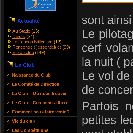
sont ains
Actualité
Le pilot
Au Stade
(15)
Divers
(24)
Le Faucon Millénium
(12)
cerf vola
Rencontre (l)essentiel(le)
(99)
Vie du club
(149)
la nuit ( 
Le Club
Le vol de
Naissance du Club
Le Comité de Direction
de concent
Le Club – Où nous trouver
Parfois 
Le Club – Comment adhérer
Comment nous faire venir ?
petites le
Vie du club
Les Compétitions