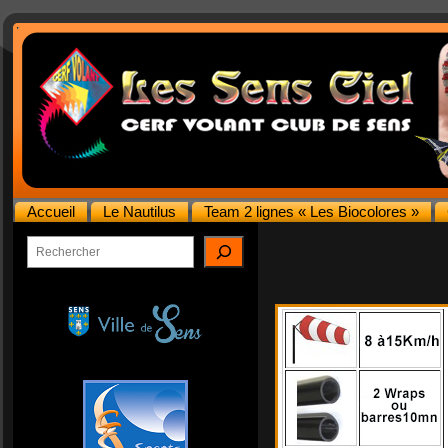
Accueil
Le Nautilus
Team 2 lignes « Les Biocolores »
Rechercher