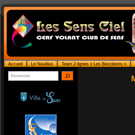
Accueil
Le Nautilus
Team 2 lignes « Les Biocolores »
Rechercher