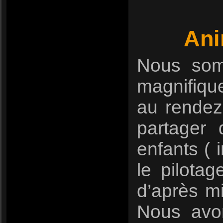
Ani
Nous somm
magnifiqu
au rendez-
partager 
enfants ( 
le pilotag
d’après m
Nous avon