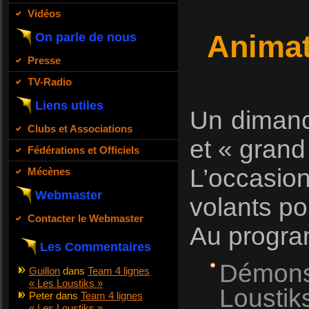
Vidéos
Animat
On parle de nous
Presse
TV-Radio
Liens utiles
Un dimanc
Clubs et Associations
et « grand 
Fédérations et Officiels
L’occasio
Mécènes
Webmaster
volants po
Contacter le Webmaster
Au progra
Les Commentaires
Démonst
Guillon
dans
Team 4 lignes
« Les Loustiks »
Loustik
Peter
dans
Team 4 lignes
« Les Loustiks »