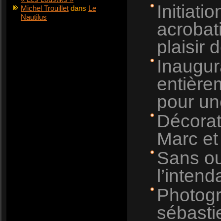
Initiati
Michel Trouillet
dans
Le
Nautilus
acrobat
plaisir 
Inaugur
entière
pour un
Décorat
Marc et
Sans oub
l’intenda
Photogr
sébastie