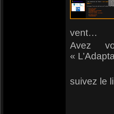
vent…
Avez vo
« L’Adapt
suivez le l