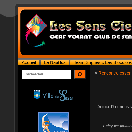
Accueil
Le Nautilus
Team 2 lignes « Les Biocolore
Rechercher
«
Rencontre essent
Aujourd’hui nous 
Today we present