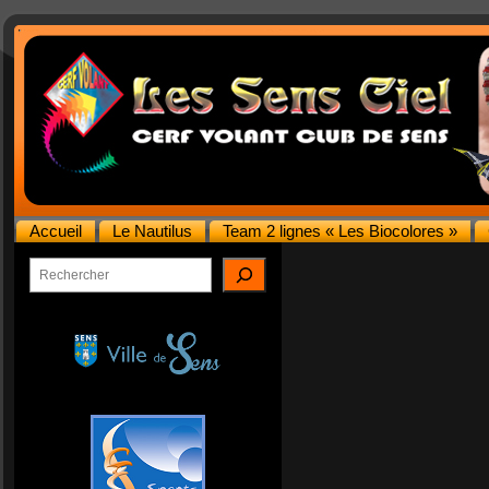
Accueil
Le Nautilus
Team 2 lignes « Les Biocolores »
Rechercher