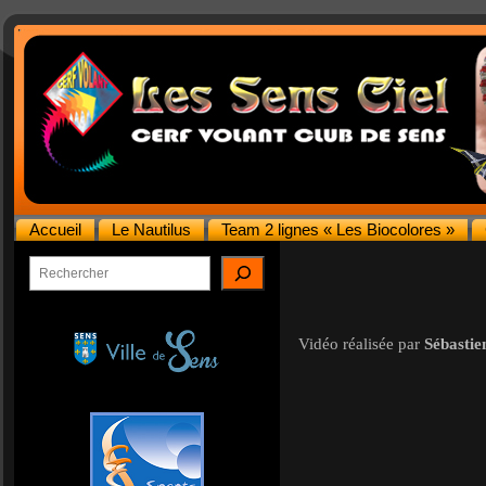
Accueil
Le Nautilus
Team 2 lignes « Les Biocolores »
Rechercher
Vidéo réalisée par
Sébastie