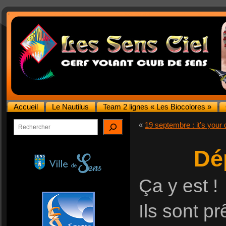
Accueil
Le Nautilus
Team 2 lignes « Les Biocolores »
Rechercher
«
19 septembre : it’s your 
Dép
Ça y est !
Ils sont pr